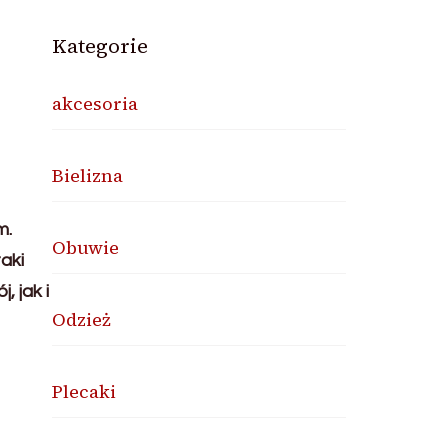
Kategorie
akcesoria
Bielizna
m.
Obuwie
aki
 jak i
Odzież
Plecaki