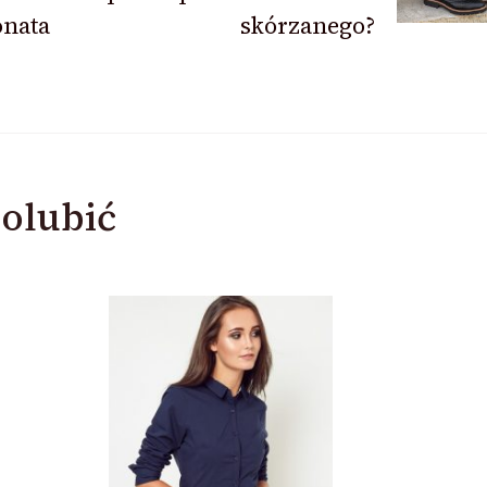
onata
skórzanego?
olubić