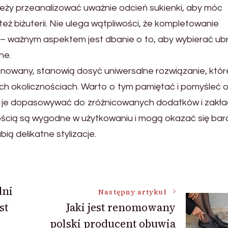
ży przeanalizować uważnie odcień sukienki, aby móc
też biżuterii. Nie ulega wątpliwości, że kompletowanie
– ważnym aspektem jest dbanie o to, aby wybierać ub
ne.
onowany, stanowią dosyć uniwersalne rozwiązanie, któr
h okolicznościach. Warto o tym pamiętać i pomyśleć o
na je dopasowywać do zróżnicowanych dodatków i zakła
nością są wygodne w użytkowaniu i mogą okazać się ba
ią delikatne stylizacje.
dni
Następny artykuł
st
Jaki jest renomowany
polski producent obuwia