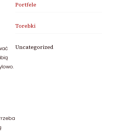
Portfele
Torebki
Uncategorized
ować
ubią
ylowo.
 trzeba
ą