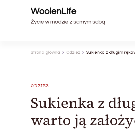
WoolenLife
Życie w modzie z samym sobą
Strona główna
Odzież
Sukienka z długim ręka
ODZIEŻ
Sukienka z dł
warto ją założy