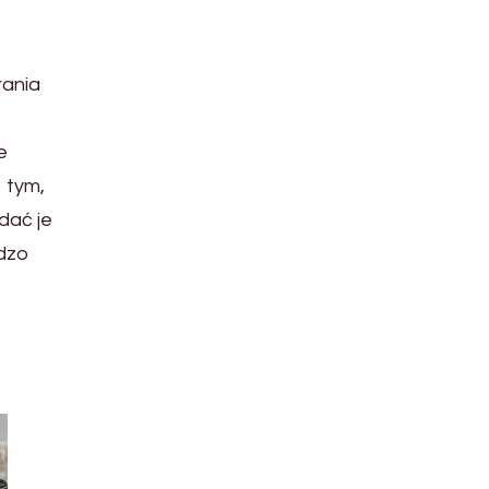
rania
e
 tym,
dać je
rdzo