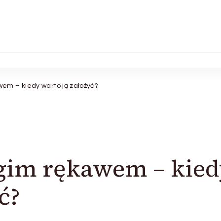
wem – kiedy warto ją założyć?
ugim rękawem – kie
ć?